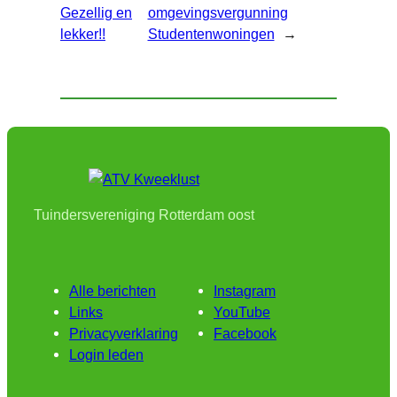
Gezellig en
omgevingsvergunning
lekker!!
Studentenwoningen
→
Tuindersvereniging Rotterdam oost
Alle berichten
Instagram
Links
YouTube
Privacyverklaring
Facebook
Login leden