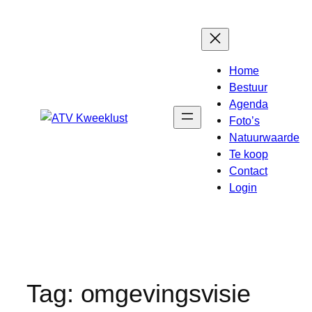
Ga
naar
de
inhoud
Home
Bestuur
Agenda
Foto’s
Natuurwaarde
Te koop
Contact
Login
Tag:
omgevingsvisie